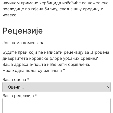
начином примене хербицида избећиће се нежељене
последице по гајену биљку, спољашњу средину и
човека.
Рецензије
Још нема коментара.
Будите први који ће написати рецензију за „Процена
диверзитета коровске флоре урбаних средина“
Ваша адреса е-поште неће бити објављена.
Неопходна поља су означена
*
Ваша оцена
*
Ваша рецензија
*