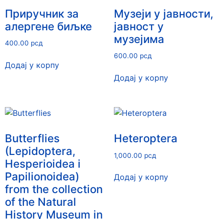
Приручник за
Музеји у јавности,
алергене биљке
јавност у
музејима
400.00
рсд
600.00
рсд
Додај у корпу
Додај у корпу
Butterflies
Heteroptera
(Lepidoptera,
1,000.00
рсд
Hesperioidea i
Papilionoidea)
Додај у корпу
from the collection
of the Natural
History Museum in