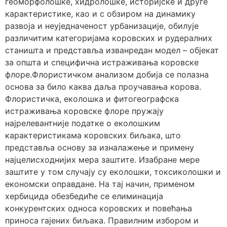
геоморфолошке, хидролошке, историјске и друге
карактеристике, као и с обзиром на динамику
развоја и неуједначеност урбанизације, обилује
различитим категоријама коровских и рудералних
станишта и представља изванредан модел – објекат
за општа и специфична истраживања коровске
флоре.Флористичком анализом добија се полазна
основа за било каква даља проучавања корова.
Флористичка, еколошка и фитогеографска
истраживања коровске флоре пружају
најрелевантније податке о еколошким
карактеристикама коровских биљака, што
представља основу за изналажење и примену
најцелисходнијих мера заштите. Изабране мере
заштите у том случају су еколошки, токсиколошки и
економски оправдане. На тај начин, применом
хербицида обезбедиће се елиминација
конкурентских односа коровских и повећања
приноса гајених биљака. Правилним избором и