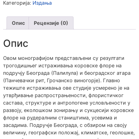
Категорија:
Издања
Опис
Рецензије (0)
Опис
Овoм монографијом представљени су резултати
трогодишњег истраживања коровске флоре на
подручју Београда (Палилула) и београдског атара
(Панчевачки рит, Грочанско виногорје). Главно
тежиште истраживања ове студије усмерено је на
утврђивање распрострањености, флористичког
састава, структуре и антропогене условљености у
развоју, еколошком зонирању и сукцесији коровске
флоре на рудералним стаништима, усевима и
засадима. Подручје Београда, с обзиром на своју
величину, географски положај, климатске, геолошке,