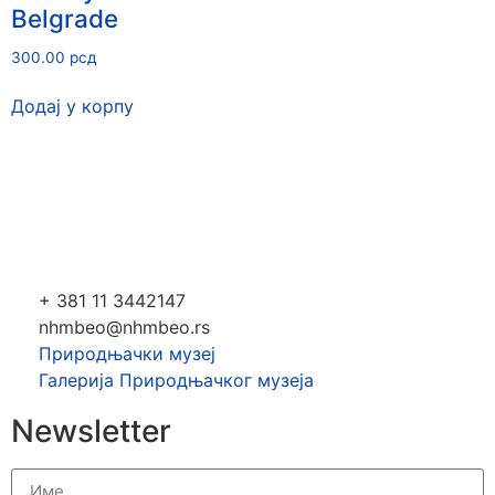
Belgrade
300.00
рсд
Додај у корпу
+ 381 11 3442147
nhmbeo@nhmbeo.rs
Природњачки музеј
Галерија Природњачког музеја
Newsletter