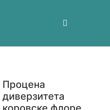
Посетите нас
Процена
диверзитета
коровске флоре