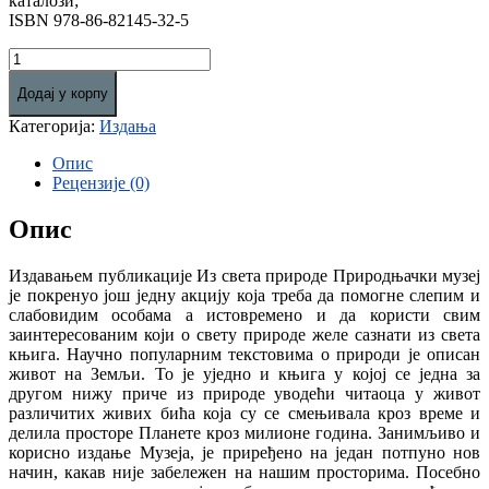
каталози;
ISBN 978-86-82145-32-5
Из
света
Додај у корпу
природе
количина
Категорија:
Издања
Опис
Рецензије (0)
Опис
Издавањем публикације Из света природе Природњачки музеј
је покренуо још једну акцију која треба да помогне слепим и
слабовидим особама а истовремено и да користи свим
заинтересованим који о свету природе желе сазнати из света
књига. Научно популарним текстовима о природи је описан
живот на Земљи. То је уједно и књига у којој се једна за
другом нижу приче из природе уводећи читаоца у живот
различитих живих бића која су се смењивала кроз време и
делила просторе Планете кроз милионе година. Занимљиво и
корисно издање Музеја, је приређено на један потпуно нов
начин, какав није забележен на нашим просторима. Посебно