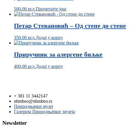
500.00
рсд
Прочитајте још
Петар Стевановић – Од стене до стене
350.00
рсд
Додај у корпу
Приручник за алергене биљке
400.00
рсд
Додај у корпу
+ 381 11 3442147
nhmbeo@nhmbeo.rs
Природњачки музеј
Галерија Природњачког музеја
Newsletter