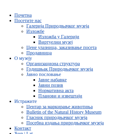
Skip
to
Почетна
content
Посетите нас
Галерија Природњачког музеја
Изложбе
Изложба у Галерији
Виртуелни музеј
Цене улазница, заказивање посета
Продавница
О музеју
Организациона структура
Годишњак Природњачког музеја
Јавно пословање
Јавне набавке
Јавни позив
Нормативна акта
Планови и извештаји
Истражите
Центар за маркирање животиња
Bulletin of the Natural History Museum
Гласник природњачког музеја
Посебна издања природњачког музеја
Контакт
Ћир | Lat