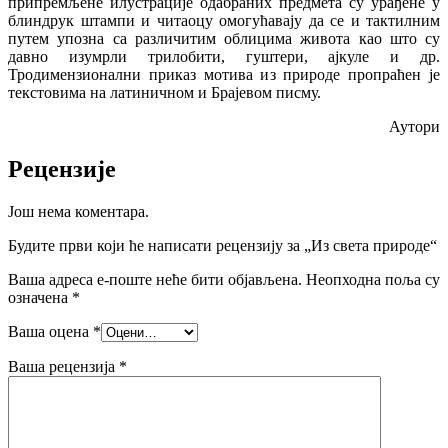
припремљене илустрације одабраних предмета су урађене у
блиндрук штампи и читаоцу омогућавају да се и тактилним
путем упозна са различитим облицима живота као што су
давно изумрли трилобити, гуштери, ајкуле и др.
Тродимензионални приказ мотива из природе пропраћен је
текстовима на латиничном и Брајевом писму.
Аутори
Рецензије
Још нема коментара.
Будите први који ће написати рецензију за „Из света природе“
Ваша адреса е-поште неће бити објављена.
Неопходна поља су
означена
*
Ваша оцена
*
Ваша рецензија
*