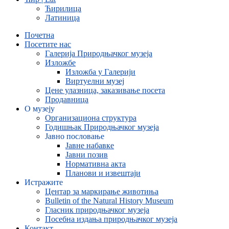
Ћирилица
Латиница
Почетна
Посетите нас
Галерија Природњачког музеја
Изложбе
Изложба у Галерији
Виртуелни музеј
Цене улазница, заказивање посета
Продавница
О музеју
Организациона структура
Годишњак Природњачког музеја
Јавно пословање
Јавне набавке
Јавни позив
Нормативна акта
Планови и извештаји
Истражите
Центар за маркирање животиња
Bulletin of the Natural History Museum
Гласник природњачког музеја
Посебна издања природњачког музеја
Контакт