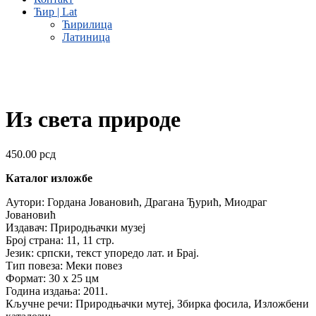
Ћир | Lat
Ћирилица
Латиница
Из света природе
450.00
рсд
Каталог изложбе
Аутори: Гордана Јовановић, Драгана Ђурић, Миодраг
Јовановић
Издавач: Природњачки музеј
Број страна: 11, 11 стр.
Језик: српски, текст упоредо лат. и Брај.
Тип повеза: Меки пoвез
Формат: 30 x 25 цм
Година издања: 2011.
Кључне речи: Природњачки мутеј, Збирка фосила, Изложбени