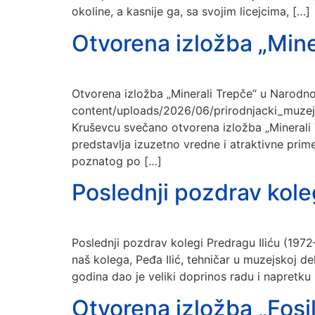
okoline, a kasnije ga, sa svojim licejcima, […]
Otvorena izložba „Min
Otvorena izložba „Minerali Trepče“ u Narod
content/uploads/2026/06/prirodnjacki_muze
Kruševcu svečano otvorena izložba „Minerali
predstavlja izuzetno vredne i atraktivne prime
poznatog po […]
Poslednji pozdrav kole
Poslednji pozdrav kolegi Predragu Iliću (19
naš kolega, Peđa Ilić, tehničar u muzejskoj d
godina dao je veliki doprinos radu i napretku
Otvorena izložba „Fosil