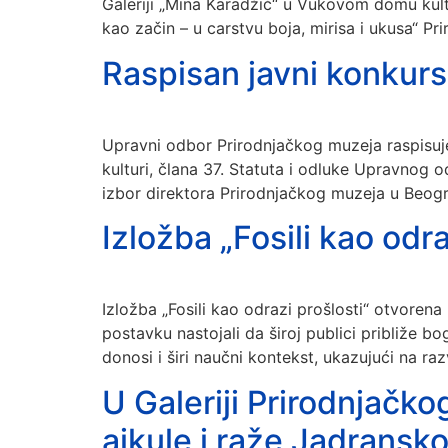
Galeriji „Mina Karadžić“ u Vukovom domu kultu
kao začin – u carstvu boja, mirisa i ukusa“ Pr
Raspisan javni konkurs
Upravni odbor Prirodnjačkog muzeja raspisuj
kulturi, člana 37. Statuta i odluke Upravnog
izbor direktora Prirodnjačkog muzeja u Beog
Izložba „Fosili kao odr
Izložba „Fosili kao odrazi prošlosti“ otvorena
postavku nastojali da široj publici približe 
donosi i širi naučni kontekst, ukazujući na ra
U Galeriji Prirodnjačk
ajkule i raže Jadransk