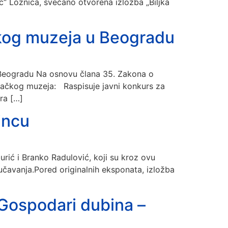
ć“ Loznica, svečano otvorena izložba „Biljka
ačkog muzeja u Beogradu
u Beogradu Na osnovu člana 35. Zakona o
njačkog muzeja: Raspisuje javni konkurs za
ra […]
incu
burić i Branko Radulović, koji su kroz ovu
učavanja.Pored originalnih eksponata, izložba
„Gospodari dubina –