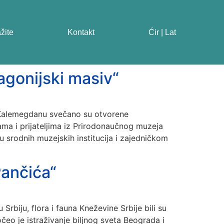
ažite
Kontakt
Ćir | Lat
gonijski masiv“
a Kalemegdanu svečano su otvorene
ma i prijateljima iz Prirodonaučnog muzeja
 srodnih muzejskih institucija i zajedničkom
ančića“
biju, flora i fauna Kneževine Srbije bili su
čeo je istraživanje biljnog sveta Beograda i