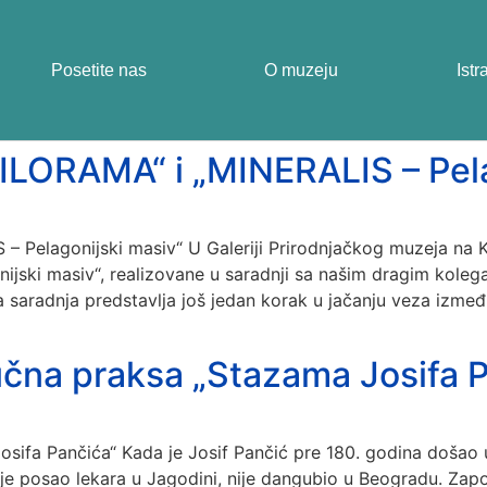
Posetite nas
O muzeju
Istr
ILORAMA“ i „MINERALIS – Pela
– Pelagonijski masiv“ U Galeriji Prirodnjačkog muzeja n
jski masiv“, realizovane u saradnji sa našim dragim kolega
saradnja predstavlja još jedan korak u jačanju veza između
čna praksa „Stazama Josifa P
fa Pančića“ Kada je Josif Pančić pre 180. godina došao u Sr
je posao lekara u Jagodini, nije dangubio u Beogradu. Zapo