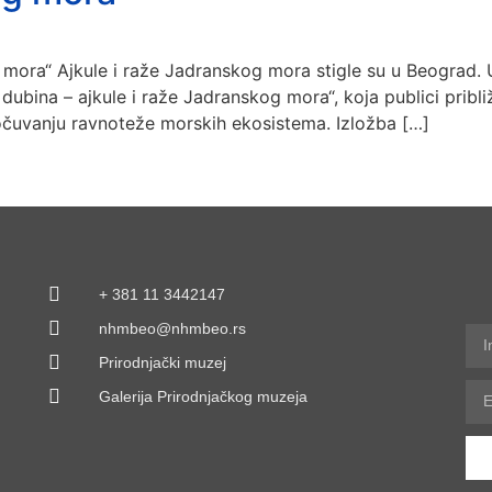
 mora“ Ajkule i raže Jadranskog mora stigle su u Beograd. 
bina – ajkule i raže Jadranskog mora“, koja publici približ
 očuvanju ravnoteže morskih ekosistema. Izložba […]
+ 381 11 3442147
nhmbeo@nhmbeo.rs
Prirodnjački muzej
Galerija Prirodnjačkog muzeja