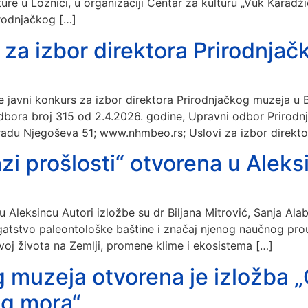
re u Loznici, u organizaciji Centar za kulturu „Vuk Karadži
irodnjačkog […]
 za izbor direktora Prirodnj
e javni konkurs za izbor direktora Prirodnjačkog muzeja 
 odbora broj 315 od 2.4.2026. godine, Upravni odbor Prirod
radu Njegoševa 51; www.nhmbeo.rs; Uslovi za izbor direkto
azi prošlosti“ otvorena u Aleks
 u Aleksincu Autori izložbe su dr Biljana Mitrović, Sanja Ala
bogatstvo paleontološke baštine i značaj njenog naučnog pro
zvoj života na Zemlji, promene klime i ekosistema […]
og muzeja otvorena je izložba 
og mora“