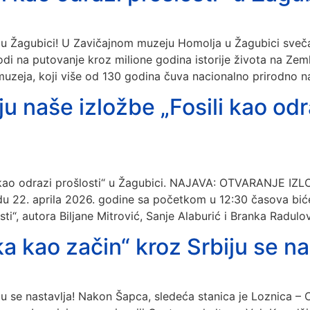
i“ u Žagubici! U Zavičajnom muzeju Homolja u Žagubici sve
vodi na putovanje kroz milione godina istorije života na Ze
muzeja, koji više od 130 godina čuva nacionalno prirodno n
 naše izložbe „Fosili kao odra
i kao odrazi prošlosti“ u Žagubici. NAJAVA: OTVARANJE I
u 22. aprila 2026. godine sa početkom u 12:30 časova bić
i“, autora Biljane Mitrović, Sanje Alaburić i Branka Radulo
ka kao začin“ kroz Srbiju se na
ju se nastavlja! Nakon Šapca, sledeća stanica je Loznica – C