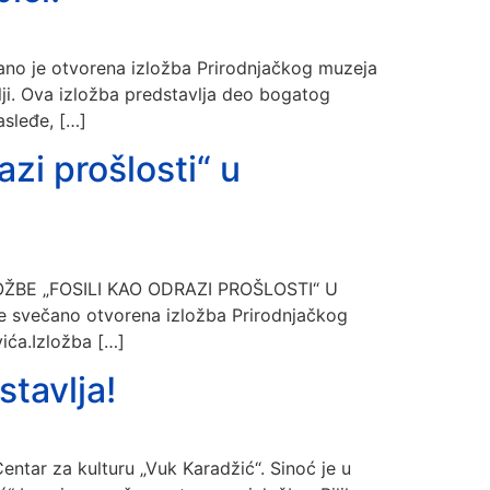
čano je otvorena izložba Prirodnjačkog muzeja
mlji. Ova izložba predstavlja deo bogatog
asleđe, […]
zi prošlosti“ u
ZLOŽBE „FOSILI KAO ODRAZI PROŠLOSTI“ U
e svečano otvorena izložba Prirodnjačkog
vića.Izložba […]
stavlja!
entar za kulturu „Vuk Karadžić“. Sinoć je u