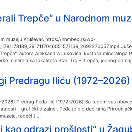
erali Trepče“ u Narodnom muz
nom muzeju Kruševac https://nhmbeo.rs/wp-
j_1781178189_3917117046051571139_2692270057.mp4 Juče j
 Trepče“, autora Aleksandra Lukovića, kustosa mineraloga 
rke minerala sa lokaliteta Stari Trg – Trepča, jednog od naj
gi Predragu Iliću (1972–2026)
72–2026) Predrag Peđa Ilić (1972-2026) Sa tugom vas obave
elatnosti – grafički dizajner. Peđa je bio deo tima Prirodnj
 muzeja, radeći […]
i kao odrazi prošlosti“ u Žagub