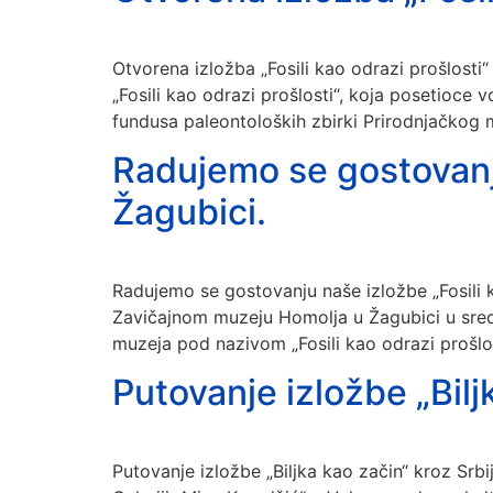
Otvorena izložba „Fosili kao odrazi prošlost
„Fosili kao odrazi prošlosti“, koja posetioce 
fundusa paleontoloških zbirki Prirodnjačkog 
Radujemo se gostovanju
Žagubici.
Radujemo se gostovanju naše izložbe „Fosil
Zavičajnom muzeju Homolja u Žagubici u sred
muzeja pod nazivom „Fosili kao odrazi prošlost
Putovanje izložbe „Bilj
Putovanje izložbe „Biljka kao začin“ kroz Srbi