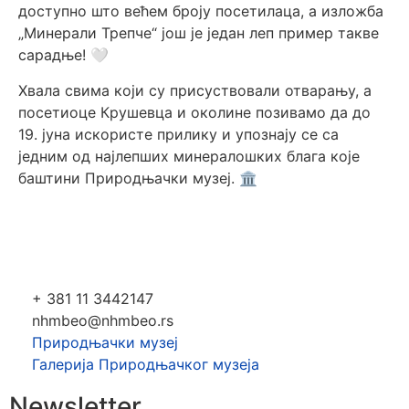
доступно што већем броју посетилаца, а изложба
„Минерали Трепче“ још је један леп пример такве
сарадње! 🤍
Хвала свима који су присуствовали отварању, а
посетиоце Крушевца и околине позивамо да до
19. јуна искористе прилику и упознају се са
једним од најлепших минералошких блага које
баштини Природњачки музеј. 🏛️
+ 381 11 3442147
nhmbeo@nhmbeo.rs
Природњачки музеј
Галерија Природњачког музеја
Newsletter