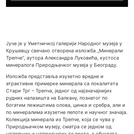
Јуче је у Уметничкој галерији Народног музеја у
Крушевцу свечано отворена изложба „Минерали
Трепче“, аутора Александра Луковића, кустоса
минералога Природњачког музеја у Београду.
Изложба представља изузетно вредне и
атрактивне примерке минерала са локалитета
Стари Трг – Трепча, једног од најзначајнијих
рудних налазишта на Балкану, познатог по
богатим лежиштима олова, цинка и сребра, али и
по минералима изузетне лепоте и научног значаја.
Колекција минерала из Трепче, која се чува у
Природњачком музеју, сматра се једном од
најлепших и највреднијих те врсте, а обухвата