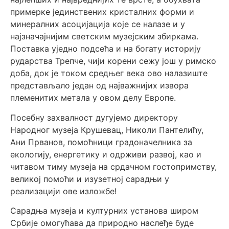
примерке јединствених кристалних форми и
минералних асоцијација које се налазе и у
најзначајнијим светским музејским збиркама.
Поставка уједно подсећа и на богату историју
рударства Трепче, чији корени сежу још у римско
доба, док је током средњег века ово налазиште
представљало један од најважнијих извора
племенитих метала у овом делу Европе.
Посебну захвалност дугујемо директору
Народног музеја Крушевац, Николи Пантелићу,
Ани Прванов, помоћници градоначелника за
екологију, енергетику и одрживи развој, као и
читавом тиму музеја на срдачном гостопримству,
великој помоћи и изузетној сарадњи у
реализацији ове изложбе!
Сарадња музеја и културних установа широм
Србије омогућава да природно наслеђе буде