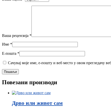
Ваша рецензија
*
Име
*
Е-пошта
*
Сачувај моје име, е-пошту и веб место у овом прегледачу ве
Повезани производи
Дрво или живот сам