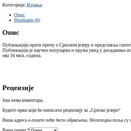
Категорија:
Издања
Опис
Рецензије (0)
Опис
Публикација прати причу о Српском језеру и представља синте
Публикација је научно популарна и пружа увид у досадашња ист
око 16 мил. година.
Рецензије
Још нема коментара.
Будите први који ће написати рецензију за „Српско језеро“
Ваша адреса е-поште неће бити објављена.
Неопходна поља су 
Ваша оцена
*