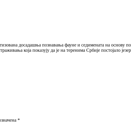
тизована досадашња познавања фауне и седимената на основу по
раживања која показују да је на теренима Србије постојало језе
означена
*