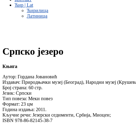
Ћир | Lat
Ћирилица
Латиница
Српско језеро
Књига
Аутор: Гордана Јовановић
Издавач: Природњачки музеј (Београд), Народни музеј (Крушев
Број страна: 60 стр.
Језик: Српски
Тип повеза: Меки повез
Формат: 23 цм
Година издања: 2011.
Кључне речи: Језерски седименти, Србија, Миоцен;
ISBN 978-86-82145-38-7