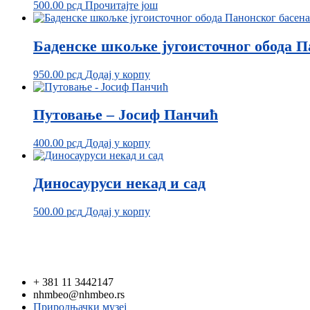
500.00
рсд
Прочитајте још
Баденске шкољке југоисточног обода П
950.00
рсд
Додај у корпу
Путовање – Јосиф Панчић
400.00
рсд
Додај у корпу
Диносауруси некад и сад
500.00
рсд
Додај у корпу
+ 381 11 3442147
nhmbeo@nhmbeo.rs
Природњачки музеј