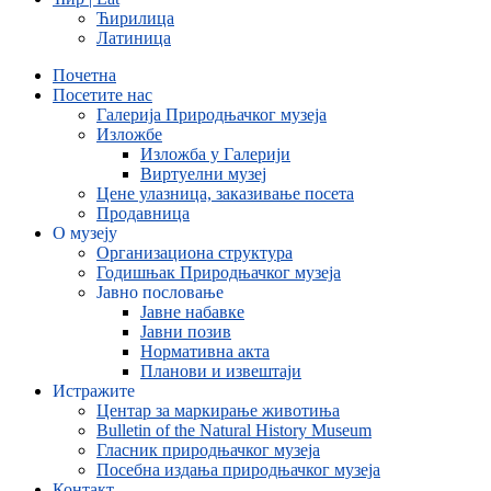
Ћирилица
Латиница
Почетна
Посетите нас
Галерија Природњачког музеја
Изложбе
Изложба у Галерији
Виртуелни музеј
Цене улазница, заказивање посета
Продавница
О музеју
Организациона структура
Годишњак Природњачког музеја
Јавно пословање
Јавне набавке
Јавни позив
Нормативна акта
Планови и извештаји
Истражите
Центар за маркирање животиња
Bulletin of the Natural History Museum
Гласник природњачког музеја
Посебна издања природњачког музеја
Контакт