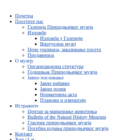
Skip
to
Почетна
content
Посетите нас
Галерија Природњачког музеја
Изложбе
Изложба у Галерији
Виртуелни музеј
Цене улазница, заказивање посета
Продавница
О музеју
Организациона структура
Годишњак Природњачког музеја
Јавно пословање
Јавне набавке
Јавни позив
Нормативна акта
Планови и извештаји
Истражите
Центар за маркирање животиња
Bulletin of the Natural History Museum
Гласник природњачког музеја
Посебна издања природњачког музеја
Контакт
Ћир | Lat