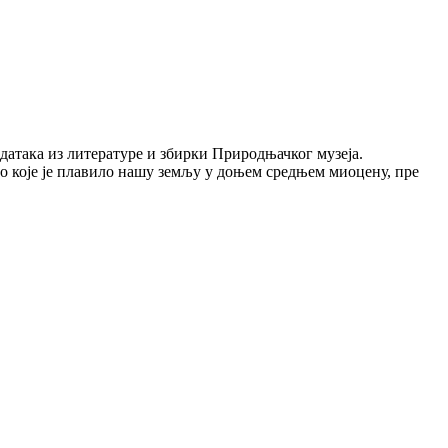
датака из литературе и збирки Природњачког музеја.
ро које је плавило нашу земљу у доњем средњем миоцену, пре