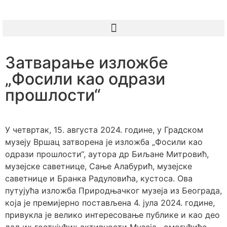
Затварање изложбе
„Фосили као одрази
прошлости“
У четвртак, 15. августа 2024. године, у Градском
музеју Вршац затворена је изложба „Фосили као
одрази прошлости“, аутора др Биљане Митровић,
музејске саветнице, Сање Алабурић, музејске
саветнице и Бранка Радуловића, кустоса. Ова
путујућа изложба Природњачког музеја из Београда,
која је премијерно постављена 4. јула 2024. године,
привукла је велико интересовање публике и као део