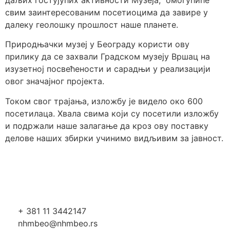
даљих гостујућих активности Музеја, омогућиће
свим заинтересованим посетиоцима да завире у
далеку геолошку прошлост наше планете.
Природњачки музеј у Београду користи ову
прилику да се захвали Градском музеју Вршац на
изузетној посвећености и сарадњи у реализацији
овог значајног пројекта.
Током свог трајања, изложбу је видело око 600
посетилаца. Хвала свима који су посетили изложбу
и подржали наше залагање да кроз ову поставку
делове наших збирки учинимо видљивим за јавност.
+ 381 11 3442147
nhmbeo@nhmbeo.rs