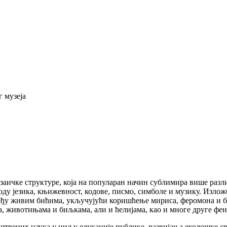
 музеја
ичке структуре, која на популаран начин сублимира више различи
оду језика, књижевност, кодове, писмо, симболе и музику. Излож
у живим бићима, укључујући коришћење мириса, феромона и боја
а, животињама и биљкама, али и ћелијама, као и многе друге фе
твених наука у циљу едукације публике, развијања еколошке све