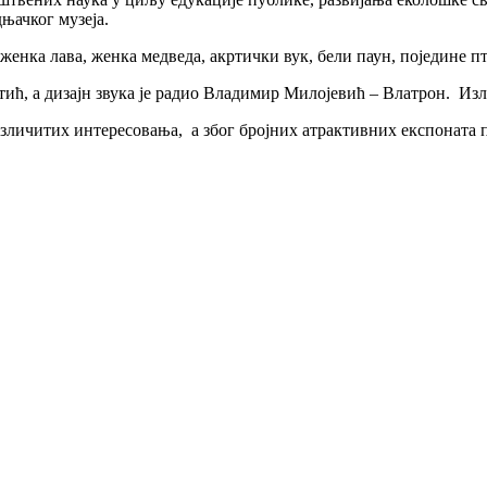
њачког музеја.
енка лава, женка медведа, акртички вук, бели паун, поједине пти
ић, а дизајн звука је радио Владимир Милојевић – Влатрон. Из
азличитих интересовања, а због бројних атрактивних експоната 