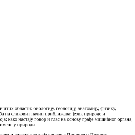
тих области: биологију, геологију, анатомију, физику,
ба на сликовит начин приближава: језик природе и
; како настају говор и глас на основу грађе мишићног органа,
номене у природи.
сти и спознаје значаја очувања Природе и Планете.