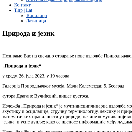
Контакт
Ћир | Lat
Ћирилица
Латиница
Природа и језик
Позивамо Вас на свечано отварање нове изложбе Природњачког
„Природа и језик“
у среду, 26. јула 2023. у 19 часова
Галерија Природњачког музеја, Мали Калемегдан 5, Београд
аутора Драгане Вучићевић, вишег кустоса.
Изложба „Природа и језик“ је мултидисциплинарна изложба моза
акустику и осцилације, стручну терминологију, лексику и прир
математичких правилности у природи; начине комуникације међ
језика, и усне дупље; како се преносе информације међу људим
Изложба обједињује наизглед различита поља природних и друш