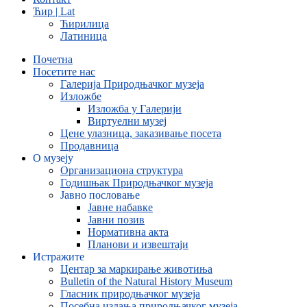
Ћир | Lat
Ћирилица
Латиница
Почетна
Посетите нас
Галерија Природњачког музеја
Изложбе
Изложба у Галерији
Виртуелни музеј
Цене улазница, заказивање посета
Продавница
О музеју
Организациона структура
Годишњак Природњачког музеја
Јавно пословање
Јавне набавке
Јавни позив
Нормативна акта
Планови и извештаји
Истражите
Центар за маркирање животиња
Bulletin of the Natural History Museum
Гласник природњачког музеја
Посебна издања природњачког музеја