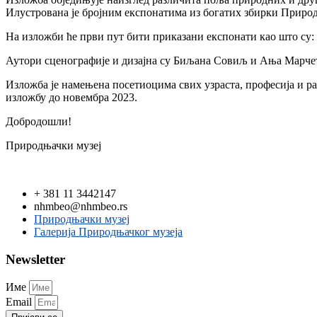
Илустрована је бројним експонатима из богатих збирки Природ
На изложби ће први пут бити приказани експонати као што су: ж
Аутори сценографије и дизајна су Биљана Совиљ и Ања Марчет
Изложба је намењена посетиоцима свих узраста, професија и р
изложбу до новембра 2023.
Добродошли!
Природњачки музеј
+ 381 11 3442147
nhmbeo@nhmbeo.rs
Природњачки музеј
Галерија Природњачког музеја
Newsletter
Име
Email