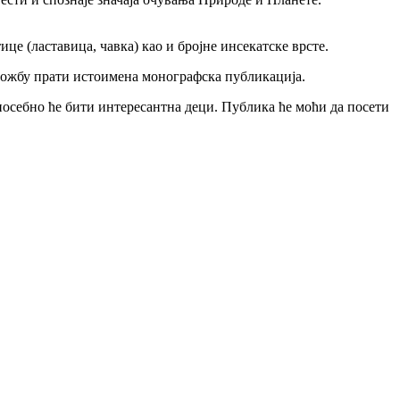
це (ластавицa, чавка) као и бројне инсекатске врсте.
ложбу прати истоимена монографска публикација.
посебно ће бити интересантна деци. Публика ће моћи да посети