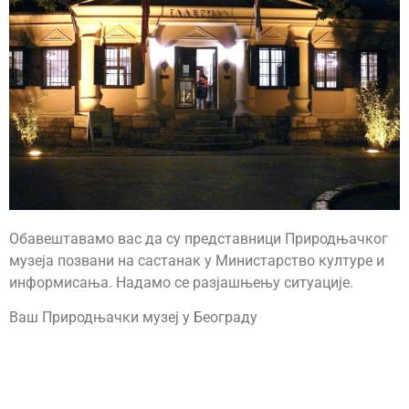
Обавештавамо вас да су представници Природњачког
музеја позвани на састанак у Министарство културе и
информисања. Надамо се разјашњењу ситуације.
Ваш Природњачки музеј у Београду