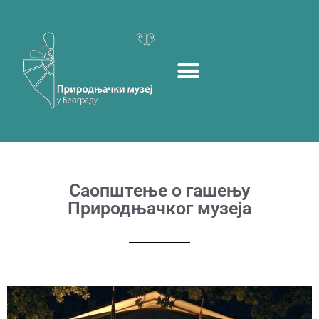
Саопштење о гашењу
Природњачког музеја