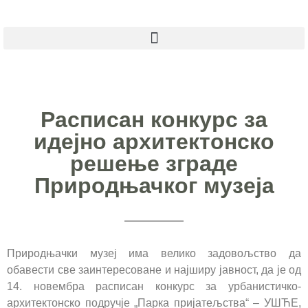
Расписан конкурс за
идејно архитектонско
решење зграде
Природњачког музеја
Природњачки музеј има велико задовољство да
обавести све заинтересоване и најширу јавност, да је од
14. новембра расписан конкурс за урбанистичко-
архитектонскo подручје „Парка пријатељства“ – УШЋЕ,