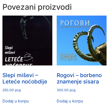
Povezani proizvodi
Slepi miševi –
Rogovi – borbeno
Leteće noćobdije
znamenje sisara
250.00
рсд
300.00
рсд
Dodaj u korpu
Dodaj u korpu