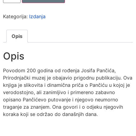
Kategorija:
Izdanja
Opis
Opis
Povodom 200 godina od rođenja Josifa Pančića,
Prirodnjački muzej je obajavio prigodnu publikaciju. Ova
knjiga je slikovita i dinamična priča o Pančiću u kojoj je
verodostojno, ali zanimljivo i primereno zabavno
opisano Pančićevo putovanje i njegovo neumorno
traganje za znanjem. Ona govori i o odjeku njegovih
koraka koji se održao do današnjih dana.