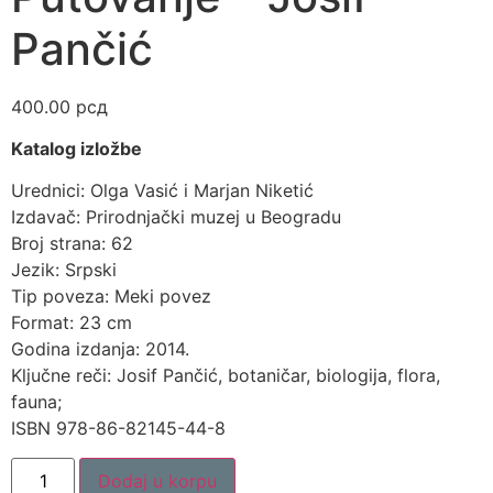
Pančić
400.00
рсд
Katalog izložbe
Urednici: Olga Vasić i Marjan Niketić
Izdavač: Prirodnjački muzej u Beogradu
Broj strana: 62
Jezik: Srpski
Tip poveza: Meki povez
Format: 23 cm
Godina izdanja: 2014.
Ključne reči: Josif Pančić, botaničar, biologija, flora,
fauna;
ISBN 978-86-82145-44-8
Dodaj u korpu