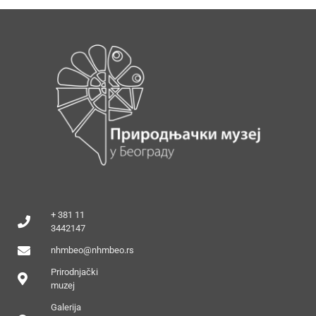
+ 381 11
3442147
nhmbeo@nhmbeo.rs
Prirodnjački
muzej
Galerija