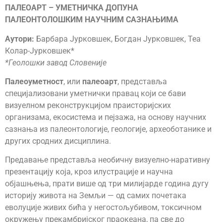
ПАЛЕОАРТ – УМЕТНИЧКА ДОПУНА
ПАЛЕОНТОЛОШКИМ НАУЧНИМ САЗНАЊИМА
Аутори:
Барбара Јурковшек, Богдан Јурковшек, Теа
Колар-Јурковшек*
*
Геолошки завод Словеније
Палеоуметност
, или
палеоарт
, представља
специјализовани уметнички правац који се бави
визуелном реконструкцијом праисторијских
организама, екосистема и пејзажа, на основу научних
сазнања из палеонтологије, геологије, археоботанике и
других сродних дисциплина.
Предавање представља необичну визуелно-наративну
презентацију која, кроз илустрације и научна
објашњења, прати више од три милијарде година дугу
историју живота на Земљи — од самих почетака
еволуције живих бића у негостољубивом, токсичном
окружењу прекамбријског праокеана, па све до