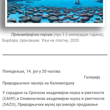
Прекамбријски пејзаж
(пре 3.5 милијарди година),
Барбара Јурковшек. Уље на платну, 2020.
Понедељак, 14. јул у 20 часова
Галерија
Природњачког музеја на Калемегдану
У сарадњи са Српском академијом наука и уметности
(САНУ) и Словеначком академијом наука и уметности
(SAZU), Природњачки музеј организује предавање