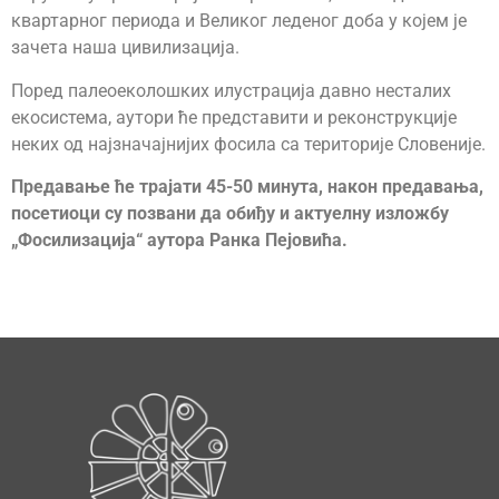
квартарног периода и Великог леденог доба у којем је
зачета наша цивилизација.
Поред палеоеколошких илустрација давно несталих
екосистема, аутори ће представити и реконструкције
неких од најзначајнијих фосила са територије Словеније.
Предавање ће трајати 45-50 минута, након предавања,
посетиоци су позвани да обиђу и актуелну изложбу
„Фосилизација“ аутора Ранка Пејовићa.