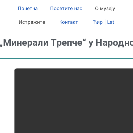
Почетна
Посетите нас
О музеју
Истражите
Контакт
Ћир | Lat
„Минерали Трепче“ у Народн