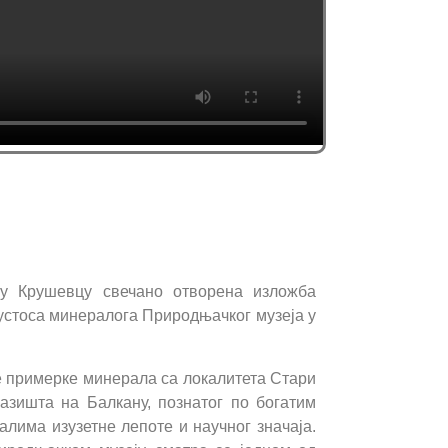
а у Крушевцу свечано отворена изложба
устоса минералога Природњачког музеја у
е примерке минерала са локалитета Стари
лазишта на Балкану, познатог по богатим
лима изузетне лепоте и научног значаја.