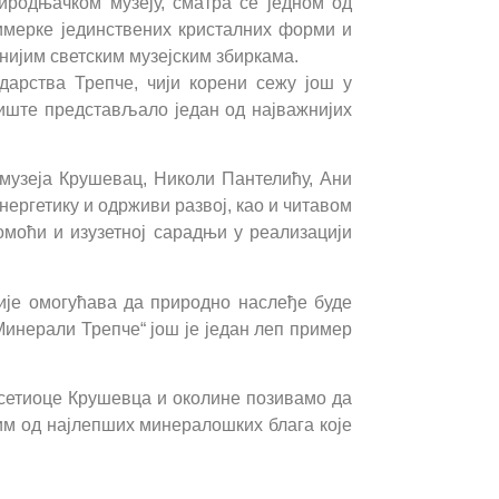
риродњачком музеју, сматра се једном од
римерке јединствених кристалних форми и
јнијим светским музејским збиркама.
ударства Трепче, чији корени сежу још у
зиште представљало један од најважнијих
 музеја Крушевац, Николи Пантелићу, Ани
нергетику и одрживи развој, као и читавом
омоћи и изузетној сарадњи у реализацији
ије омогућава да природно наслеђе буде
Минерали Трепче“ још је један леп пример
осетиоце Крушевца и околине позивамо да
дним од најлепших минералошких блага које