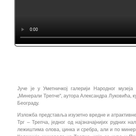
Јуче је у Уметничкој галерији Народног музеј
„Минерали Трепче“, аутора Александра Луковића, к
Београду.
Изложба представља изузетно вредне и атрактивн
Трг – Трепча, једног од најзначајнијих рудних на
лежиштима олова, цинка и сребра, али и по минера