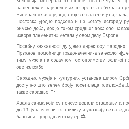
Колекција минерала из Трепче, која се чува у П
најлепших и највреднијих те врсте, а обухвата п
минералних асоцијација које се налазе и у најзнача
Поставка уједно подсећа и на богату историју р
римско доба, док је током средњег века ово нала
извора племенитих метала у овом делу Европе.
Посебну захвалност дугујемо директору Народног
Прванов, помоћници градоначелника за екологију, е
тиму музеја на срдачном гостопримству, великој п
ове изложбе!
Сарадња музеја и културних установа широм Срб
доступно што већем броју посетилаца, а изложба „
такве сарадње! 🤍
Хвала свима који су присуствовали отварању, а п
до 19. јуна искористе прилику и упознају се са је
баштини Природњачки музеј. 🏛️