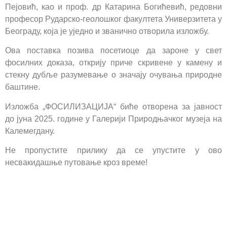
Пејовић, као и проф. др Катарина Богићевић, редовни
професор Рударско-геолошког факултета Универзитета у
Београду, која је уједно и званично отворила изложбу.
Ова поставка позива посетиоце да зароне у свет
фосилних доказа, открију приче скривене у камену и
стекну дубље разумевање о значају очувања природне
баштине.
Изложба „ФОСИЛИЗАЦИЈА“ биће отворена за јавност
до јуна 2025. године у Галерији Природњачког музеја на
Калемегдану.
Не пропустите прилику да се упустите у ово
несвакидашње путовање кроз време!