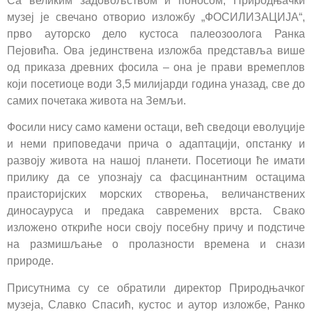
Са великим задовољством и поносом, Природњачки
музеј je свечано отворио изложбу „ФОСИЛИЗАЦИЈА“,
прво ауторско дело кустоса палеозоолога Ранка
Пејовића. Ова јединствена изложба представља више
од приказа древних фосила – она је прави времеплов
који посетиоце води 3,5 милијарди година уназад, све до
самих почетака живота на Земљи.
Фосили нису само камени остаци, већ сведоци еволуције
и неми приповедачи прича о адаптацији, опстанку и
развоју живота на нашој планети. Посетиоци ће имати
прилику да се упознају са фасцинантним остацима
праисторијских морских створења, величанствених
диносауруса и предака савремених врста. Свако
изложено откриће носи своју посебну причу и подстиче
на размишљање о пролазности времена и снази
природе.
Присутнима су се обратили директор Природњачког
музеја, Славко Спасић, кустос и аутор изложбе, Ранко