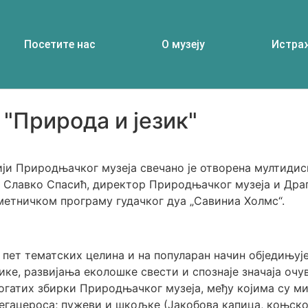
Посетите нас
О музеју
Истра
 "Природа и језик"
рији Природњачког музеја свечано je отворена мултиди
 Славко Спасић, директор Природњачког музеја и Драг
уметничком програму гудачког дуа „Савиниа Холмс“.
у пет тематских целина и на популаран начин обједињу
ике, развијања еколошке свести и спознаје значаја оч
гатих збирки Природњачког музеја, међу којима су мин
егацероса; пужеви и шкољке (Јакобова капица, коњско 