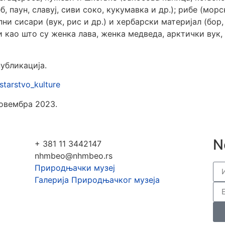
б, паун, славуј, сиви соко, кукумавка и др.); рибе (мор
ни сисари (вук, рис и др.) и хербарски материјал (бор,
 као што су женка лава, женка медведа, арктички вук, 
убликација.
starstvo_kulture
овембра 2023.
N
+ 381 11 3442147
nhmbeo@nhmbeo.rs
Природњачки музеј
Галерија Природњачког музеја