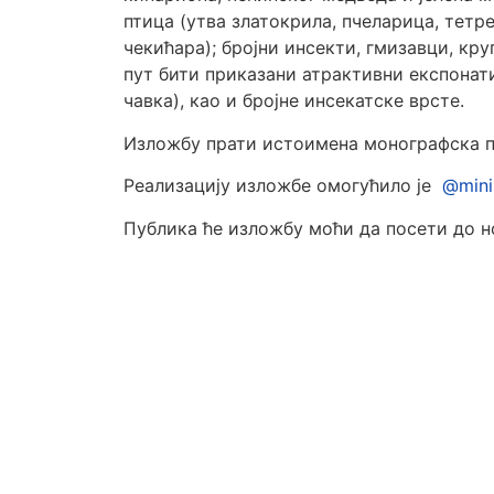
птица (утва златокрила, пчеларица, тетре
чекићара); бројни инсекти, гмизавци, круп
пут бити приказани атрактивни експонати
чавка), као и бројне инсекатске врсте.
Изложбу прати истоимена монографска п
Реализацију изложбе омогућило је
@mini
Публика ће изложбу моћи да посети до н