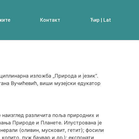
жите
Контакт
Ћир | Lat
сциплинарна изложба „Природа и језик“.
ана Вучићевић, виши музејски едукатор
је наизглед различита поља природних и
увања Природе и Планете. Илустрована је
ерали (оливин, мусковит, гетит); фосили
копито, пуж бачвар и др.); експонати