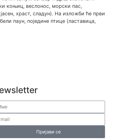
ски коњиц, веслонос, морски пас,
 јасен, храст, сладун). На изложби ће први
бели паун, поједине птице (ластавицa,
ewsletter
Пријави се