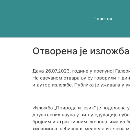
Почетна
Отворена је изложба
Дана 26.07.2023. године у препуној Гале
На свечаном отварању су говорили г-дин
и аутор изложбе. Публика је уживала у 
Изложба „Природа и језик“ је подељена 
друштвених наука у циљу едукације публ
бројним и атрактивним експонатима из бо
хипариона, пећинског медведа и јелена м