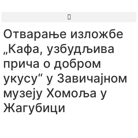
Отварање изложбе
„Кафа, узбудљива
прича о добром
укусу“ у Завичаjном
музеју Хомоља у
Жагубици