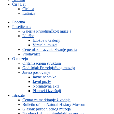
Ćir | Lat
Ćirilica
Latinica
Početna
Posetite nas
Galerija Prirodnjačkog muzeja
Izložbe
Izložba u Galeriji
Virtuelni muzej
Cene ulaznica, zakazivanje poseta
Prodavnica
O muzeju
Organizaciona struktura
Godišnjak Prirodnjačkog muzeja
Javno poslovanje
Javne nabavke
Javni poziv
Normativna akta
Planovi i izveštaji
Istražite
Centar za markiranje životinja
Bulletin of the Natural History Museum
Glasnik prirodnjačkog muzeja
Posebna izdanja prirodnjačkog muzeja