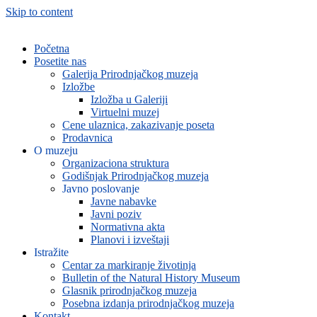
Skip to content
Početna
Posetite nas
Galerija Prirodnjačkog muzeja
Izložbe
Izložba u Galeriji
Virtuelni muzej
Cene ulaznica, zakazivanje poseta
Prodavnica
O muzeju
Organizaciona struktura
Godišnjak Prirodnjačkog muzeja
Javno poslovanje
Javne nabavke
Javni poziv
Normativna akta
Planovi i izveštaji
Istražite
Centar za markiranje životinja
Bulletin of the Natural History Museum
Glasnik prirodnjačkog muzeja
Posebna izdanja prirodnjačkog muzeja
Kontakt