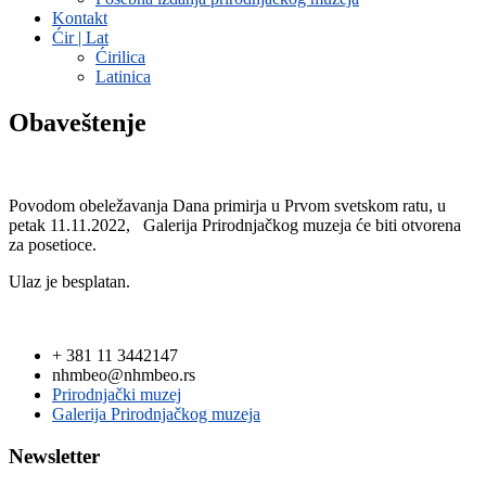
Kontakt
Ćir | Lat
Ćirilica
Latinica
Obaveštenje
Povodom obeležavanja Dana primirja u Prvom svetskom ratu, u
petak 11.11.2022, Galerija Prirodnjačkog muzeja će biti otvorena
za posetioce.
Ulaz je besplatan.
+ 381 11 3442147
nhmbeo@nhmbeo.rs
Prirodnjački muzej
Galerija Prirodnjačkog muzeja
Newsletter