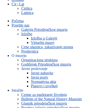
Ćir | Lat
Ćirilica
Latinica
Početna
Posetite nas
Galerija Prirodnjačkog muzeja
Izložbe
Izložba u Galeriji
Virtuelni muzej
Cene ulaznica, zakazivanje poseta
Prodavnica
O muzeju
Organizaciona struktura
Godišnjak Prirodnjačkog muzeja
Javno poslovanje
Javne nabavke
Javni poziv
Normativna akta
Planovi i izveštaji
Istražite
Centar za markiranje životinja
Bulletin of the Natural History Museum
Glasnik prirodnjačkog muzeja
Posebna izdanja prirodnjačkog muzeja