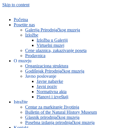
Skip to content
Početna
Posetite nas
Galerija Prirodnjačkog muzeja
Izložbe
Izložba u Galeriji
Virtuelni muzej
Cene ulaznica, zakazivanje poseta
Prodavnica
O muzeju
Organizaciona struktura
Godišnjak Prirodnjačkog muzeja
Javno poslovanje
Javne nabavke
Javni poziv
Normativna akta
Planovi i izveštaji
Istražite
Centar za markiranje životinja
Bulletin of the Natural History Museum
Glasnik prirodnjačkog muzeja
Posebna izdanja prirodnjačkog muzeja
Kontakt