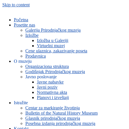
Skip to content
Početna
Posetite nas
Galerija Prirodnjačkog muzeja
Izložbe
Izložba u Galeriji
Virtuelni muzej
Cene ulaznica, zakazivanje poseta
Prodavnica
O muzeju
Organizaciona struktura
Godišnjak Prirodnjačkog muzeja
Javno poslovanje
Javne nabavke
Javni poziv
Normativna akta
Planovi i izveštaji
Istražite
Centar za markiranje životinja
Bulletin of the Natural History Museum
Glasnik prirodnjačkog muzeja
Posebna izdanja prirodnjačkog muzeja
Kontakt