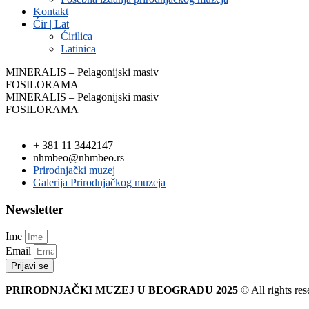
Kontakt
Ćir | Lat
Ćirilica
Latinica
MINERALIS – Pelagonijski masiv
FOSILORAMA
MINERALIS – Pelagonijski masiv
FOSILORAMA
+ 381 11 3442147
nhmbeo@nhmbeo.rs
Prirodnjački muzej
Galerija Prirodnjačkog muzeja
Newsletter
Ime
Email
Prijavi se
PRIRODNJAČKI MUZEJ U BEOGRADU 2025
© All rights res