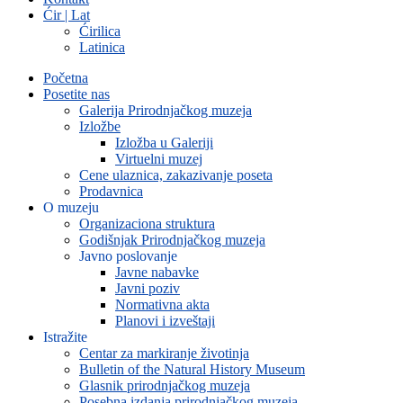
Ćir | Lat
Ćirilica
Latinica
Početna
Posetite nas
Galerija Prirodnjačkog muzeja
Izložbe
Izložba u Galeriji
Virtuelni muzej
Cene ulaznica, zakazivanje poseta
Prodavnica
O muzeju
Organizaciona struktura
Godišnjak Prirodnjačkog muzeja
Javno poslovanje
Javne nabavke
Javni poziv
Normativna akta
Planovi i izveštaji
Istražite
Centar za markiranje životinja
Bulletin of the Natural History Museum
Glasnik prirodnjačkog muzeja
Posebna izdanja prirodnjačkog muzeja