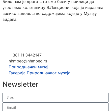
Било нам је драго што смо били у прилици да
угостимо колегиницу В.Ленциони, која је изразила
велико задовоство садржајима које је у Музеју
видела.
+ 381 11 3442147
nhmbeo@nhmbeo.rs
Природњачки музеј
Галерија Природњачког музеја
Newsletter