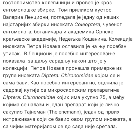
гостопримство колегиници и провео је кроз
ентoмолошке збирке. Том приликом кустос,
Валериа Ленциони, погледала je једну од наших
најстаријих збирки инсеката
Coleoptera
, чувеног
ентомолога, ботаничара и академика Српске
краљевске академије, Недељка Кошанина. Колекција
инсеката Петра Новака оставила је на њу посебан
утисак. В.Ленциони је посебно интересовање
показала за даљу сарадњу након што је у
колекцији Петра Новака пронашла примерке из
групе инсеката
Diptera:
Chironomidae
којом се и
сама бави. Као посебно интересантно, оценила је
садржај кутије са микроскопским препаратима
Diptera: Chironomidae
којих има укупно 75, а међу
којима се налази и један препарат који је лично
сакупио Тајнеман (Theienemann), један од првих
истраживача који се бавио овом групом инсеката, а
са чијим материјалом се до сада није сретала.