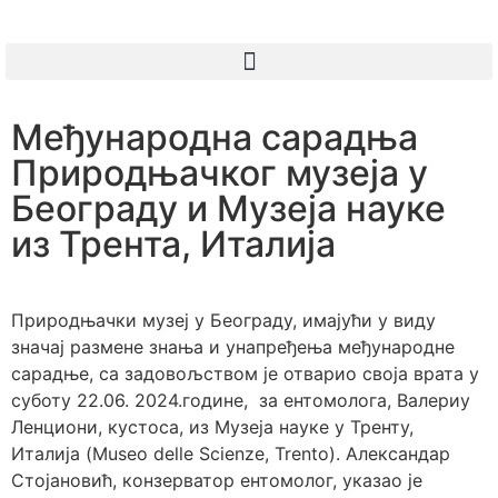
Међународна сарадња
Природњачког музеја у
Београду и Музеја науке
из Трента, Италија
Природњачки музеј у Београду, имајући у виду
значај размене знања и унапређења међународне
сарадње, са задовољством је отварио своја врата у
суботу 22.06. 2024.године, за ентомолога, Валериу
Ленциони, кустоса, из Музеја науке у Тренту,
Италија (Museo delle Scienze, Trento). Александар
Стојановић, конзерватор ентомолог, указао је