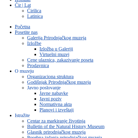
Ćir | Lat
Ćirilica
Latinica
Početna
Posetite nas
Galerija Prirodnjačkog muzeja
Izložbe
Izložba u Galeriji
Virtuelni muzej
Cene ulaznica, zakazivanje poseta
Prodavnica
O muzeju
Organizaciona struktura
Godišnjak Prirodnjačkog muzeja
Javno poslovanje
Javne nabavke
Javni poziv
Normativna akta
Planovi i izveštaji
Istražite
Centar za markiranje životinja
Bulletin of the Natural History Museum
Glasnik prirodnjačkog muzeja
Posebna izdanja prirodnjačkog muzeja