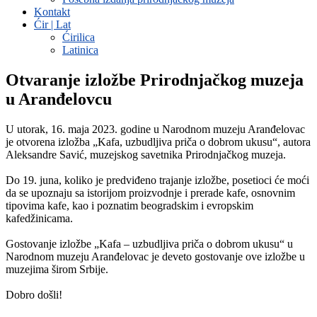
Kontakt
Ćir | Lat
Ćirilica
Latinica
Otvaranje izložbe Prirodnjačkog muzeja
u Aranđelovcu
U utorak, 16. maja 2023. godine u Narodnom muzeju Aranđelovac
je otvorena izložba „Kafa, uzbudljiva priča o dobrom ukusu“, autora
Aleksandre Savić, muzejskog savetnika Prirodnjačkog muzeja.
Do 19. juna, koliko je predviđeno trajanje izložbe, posetioci će moći
da se upoznaju sa istorijom proizvodnje i prerade kafe, osnovnim
tipovima kafe, kao i poznatim beogradskim i evropskim
kafedžinicama.
Gostovanje izložbe „Kafa – uzbudljiva priča o dobrom ukusu“ u
Narodnom muzeju Aranđelovac je deveto gostovanje ove izložbe u
muzejima širom Srbije.
Dobro došli!