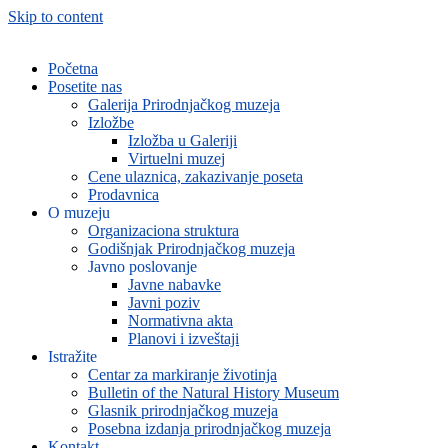
Skip to content
Početna
Posetite nas
Galerija Prirodnjačkog muzeja
Izložbe
Izložba u Galeriji
Virtuelni muzej
Cene ulaznica, zakazivanje poseta
Prodavnica
O muzeju
Organizaciona struktura
Godišnjak Prirodnjačkog muzeja
Javno poslovanje
Javne nabavke
Javni poziv
Normativna akta
Planovi i izveštaji
Istražite
Centar za markiranje životinja
Bulletin of the Natural History Museum
Glasnik prirodnjačkog muzeja
Posebna izdanja prirodnjačkog muzeja
Kontakt