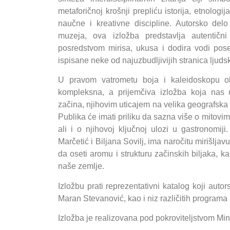
metaforičnoj krošnji prepliću istorija, etnologi
naučne i kreativne discipline. Autorsko del
muzeja, ova izložba predstavlja autentični
posredstvom mirisa, ukusa i dodira vodi pos
ispisane neke od najuzbudljivijih stranica ljudske
U pravom vatrometu boja i kaleidoskopu ob
kompleksna, a prijemčiva izložba koja nas 
začina, njihovim uticajem na velika geografska
Publika će imati priliku da sazna više o mitov
ali i o njihovoj ključnoj ulozi u gastronomiji
Marčetić i Biljana Sovilj, ima naročitu mirišlja
da oseti aromu i strukturu začinskih biljaka, ka
naše zemlje.
Izložbu prati reprezentativni katalog koji auto
Maran Stevanović, kao i niz različitih programa
Izložba je realizovana pod pokroviteljstvom Min