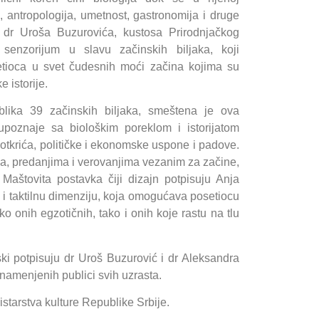
ja, antropologija, umetnost, gastronomija i druge
o dr Uroša Buzurovića, kustosa Prirodnjačkog
 senzorijum u slavu začinskih biljaka, koji
etioca u svet čudesnih moći začina kojima su
 istorije.
lika 39 začinskih biljaka, smeštena je ova
upoznaje sa biološkim poreklom i istorijatom
 otkrića, političke i ekonomske uspone i padove.
ima, predanjima i verovanjima vezanim za začine,
. Maštovita postavka čiji dizajn potpisuju Anja
vu i taktilnu dimenziju, koja omogućava posetiocu
ko onih egzotičnih, tako i onih koje rastu na tlu
rski potpisuju dr Uroš Buzurović i dr Aleksandra
 namenjenih publici svih uzrasta.
istarstva kulture Republike Srbije.