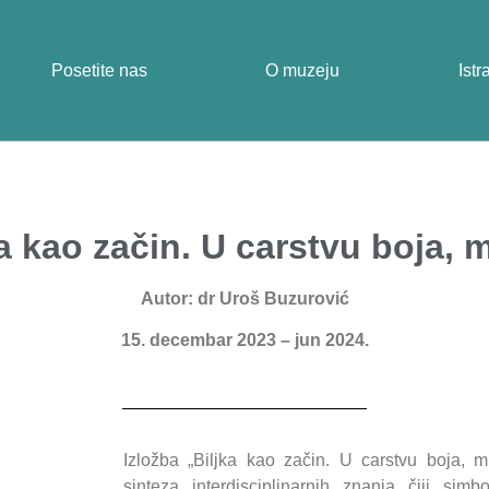
Posetite nas
O muzeju
Istr
ka kao začin. U carstvu boja, m
Autor:
dr Uroš Buzurović
15. decembar 2023 – jun 2024.
Izložba „Biljka kao začin. U carstvu boja, m
sinteza interdisciplinarnih znanja čiji sim