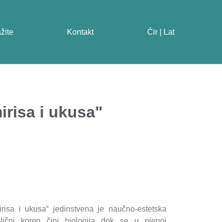
ažite
Kontakt
Ćir | Lat
irisa i ukusa"
irisa i ukusa“ jedinstvena je naučno-estetska
bolični koren čini biologija dok se u njenoj