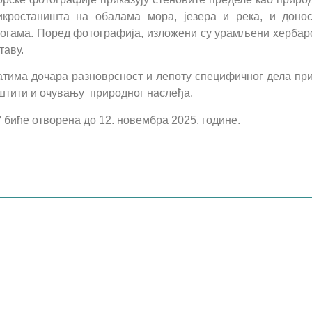
микростаништа на обалама мора, језера и река, и доно
огама. Поред фотографија, изложени су урамљени хербар
таву.
тима дочара разноврсност и лепоту специфичног дела при
аштити и очувању природног наслеђа.
 биће отворена до 12. новембра 2025. године.