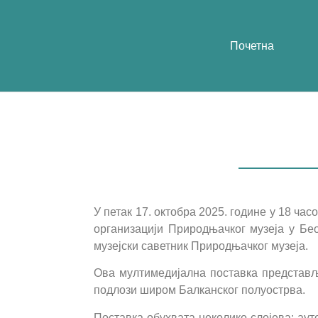
Почетна
У петак 17. октобра 2025. године у 18 ча
организацији Природњачког музеја у Бе
музејски саветник Природњачког музеја.
Ова мултимедијална поставка представљ
подлози широм Балканског полуострва.
Поставка обухвата неколико слојева: ау