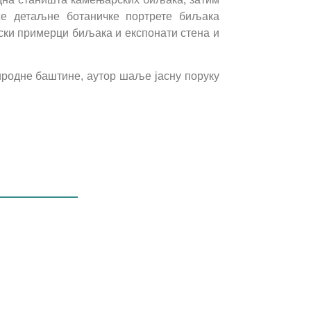
се детаљне ботаничке портрете биљака
ски примерци биљака и експонати стена и
родне баштине, аутор шаље јасну поруку