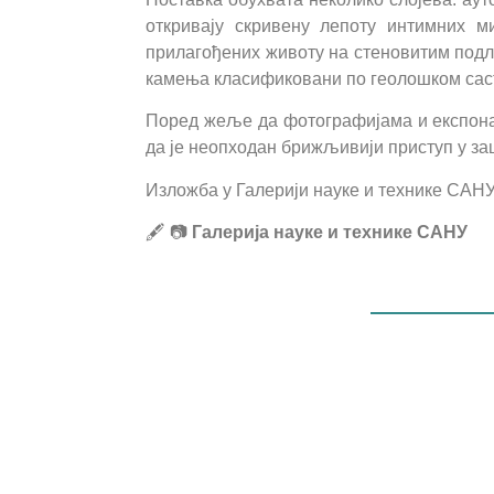
откривају скривену лепоту интимних 
прилагођених животу на стеновитим подл
камења класификовани по геолошком сас
Поред жеље да фотографијама и експона
да је неопходан брижљивији приступ у з
Изложба у Галерији науке и технике САНУ
🖋️ 📷
Галерија науке и технике САНУ