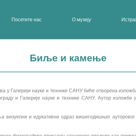
Посетите нас
О музеју
Истра
Биље и камење
сова у Галерији науке и технике САНУ биће отворена излож
ограду и Галерије науке и технике САНУ. Аутор изложбе 
а визуелни и едукативни одраз вишегодишњег ауторовог
торске фотографије приказују стеновите пределе као прир