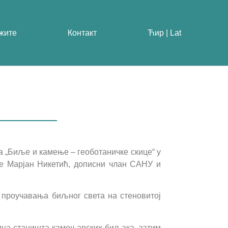
жите
Контакт
Ћир | Lat
ба „Биље и камење – геоботаничке скице“ у
је Марјан Никетић, дописни члан САНУ и
 проучавања биљног света на стеновитој
одна станишта камењарских биљака, затим