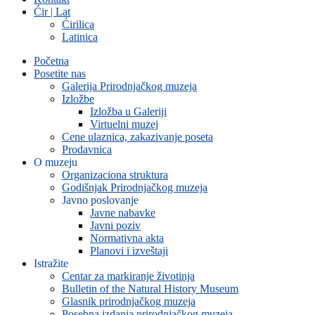
Ćir | Lat
Ćirilica
Latinica
Početna
Posetite nas
Galerija Prirodnjačkog muzeja
Izložbe
Izložba u Galeriji
Virtuelni muzej
Cene ulaznica, zakazivanje poseta
Prodavnica
O muzeju
Organizaciona struktura
Godišnjak Prirodnjačkog muzeja
Javno poslovanje
Javne nabavke
Javni poziv
Normativna akta
Planovi i izveštaji
Istražite
Centar za markiranje životinja
Bulletin of the Natural History Museum
Glasnik prirodnjačkog muzeja
Posebna izdanja prirodnjačkog muzeja