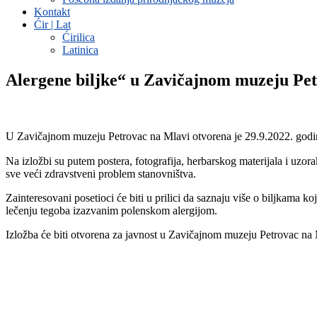
Kontakt
Ćir | Lat
Ćirilica
Latinica
Alergene biljke“ u Zavičajnom muzeju Pe
U Zavičajnom muzeju Petrovac na Mlavi otvorena je 29.9.2022. godin
Na izložbi su putem postera, fotografija, herbarskog materijala i uzora
sve veći zdravstveni problem stanovništva.
Zainteresovani posetioci će biti u prilici da saznaju više o biljkama 
lečenju tegoba izazvanim polenskom alergijom.
Izložba će biti otvorena za javnost u Zavičajnom muzeju Petrovac na 