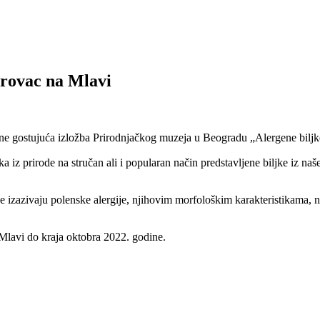
trovac na Mlavi
e gostujuća izložba Prirodnjačkog muzeja u Beogradu „Alergene biljke
ka iz prirode na stručan ali i popularan način predstavljene biljke iz na
koje izazivaju polenske alergije, njihovim morfološkim karakteristikama
Mlavi do kraja oktobra 2022. godine.