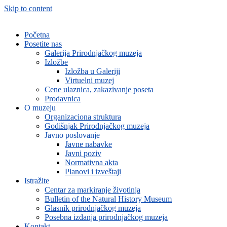
Skip to content
Početna
Posetite nas
Galerija Prirodnjačkog muzeja
Izložbe
Izložba u Galeriji
Virtuelni muzej
Cene ulaznica, zakazivanje poseta
Prodavnica
O muzeju
Organizaciona struktura
Godišnjak Prirodnjačkog muzeja
Javno poslovanje
Javne nabavke
Javni poziv
Normativna akta
Planovi i izveštaji
Istražite
Centar za markiranje životinja
Bulletin of the Natural History Museum
Glasnik prirodnjačkog muzeja
Posebna izdanja prirodnjačkog muzeja
Kontakt