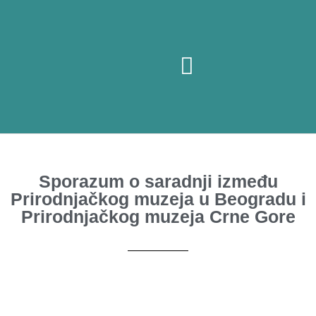
Posetite nas
O muzeju
Sporazum o saradnji između
Prirodnjačkog muzeja u Beogradu i
Prirodnjačkog muzeja Crne Gore