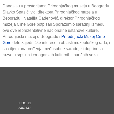
Danas su u prostorijama Prirodnjačkog muzeja u Beogradu
Slavko Spasić, v.d. direktora Prirodnjačkog muzeja u
Beogradu i Natalija Čađenović, direktor Prirodnjačkog
muzeja Crne Gore potpisali Sporazum o saradnji između
ove dve reprezentativne nacionalne ustanove kulture.
Prirodnjački muzej u Beogradu i
Prirodnjački Muzej Crne
Gore
dele zajedničke interese u oblasti muzeološkog rada, i
sa ciljem unapređenja međusobne saradnje i doprinosa
razvoju srpskih i crnogorskih kulturnih i naučnih veza.
+ 381 11
3442147