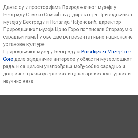
Данас су у просторијама Природњачког музеја у
Београду Славко Спасић, в.д. директора Природњачког
музеја у Београду и Наталија Чађеновић, директор
Природњачког музеја Црне Горе потписали Споразум о
сарадњи између ове две репрезентативне националне
установе културе.
Природњачки музеј у Београду и
Prirodnjački Muzej Crne
Gore
деле заједничке интересе у области музеолошког
рада, и са циљем унапређења међусобне сарадње и
доприноса развоју српских и црногорских културних и
научних веза.