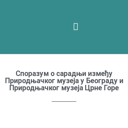
Посетите нас
Споразум о сарадњи између
Природњачког музеја у Београду и
Природњачког музеја Црне Горе